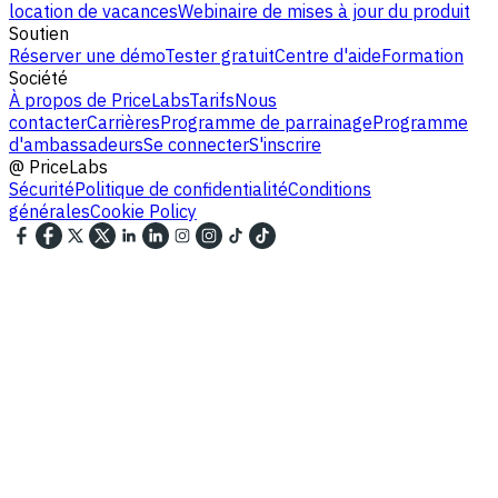
location de vacances
Webinaire de mises à jour du produit
Soutien
Réserver une démo
Tester gratuit
Centre d'aide
Formation
Société
À propos de PriceLabs
Tarifs
Nous
contacter
Carrières
Programme de parrainage
Programme
d'ambassadeurs
Se connecter
S'inscrire
@
PriceLabs
Sécurité
Politique de confidentialité
Conditions
générales
Cookie Policy