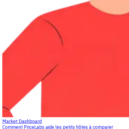
Market Dashboard
Comment PriceLabs aide les petits hôtes à comparer