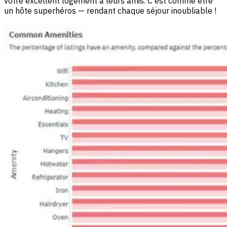
votre excellent logement à leurs amis. C'est comme être
un hôte superhéros — rendant chaque séjour inoubliable !