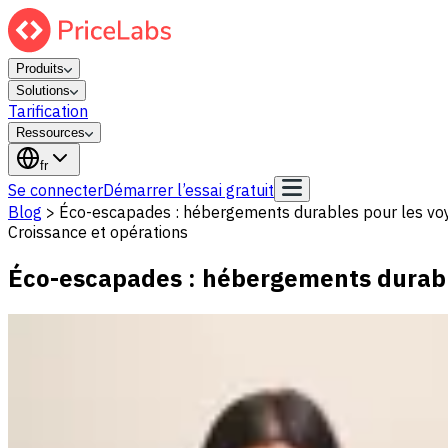
Produits
Solutions
Tarification
Ressources
fr
Se connecter
Démarrer l’essai gratuit
Blog
>
Éco-escapades : hébergements durables pour les vo
Croissance et opérations
Éco-escapades : hébergements durabl