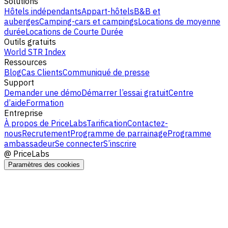
Solutions
Hôtels indépendants
Appart-hôtels
B&B et
auberges
Camping-cars et campings
Locations de moyenne
durée
Locations de Courte Durée
Outils gratuits
World STR Index
Ressources
Blog
Cas Clients
Communiqué de presse
Support
Demander une démo
Démarrer l’essai gratuit
Centre
d’aide
Formation
Entreprise
À propos de PriceLabs
Tarification
Contactez-
nous
Recrutement
Programme de parrainage
Programme
ambassadeur
Se connecter
S’inscrire
@
PriceLabs
Paramètres des cookies