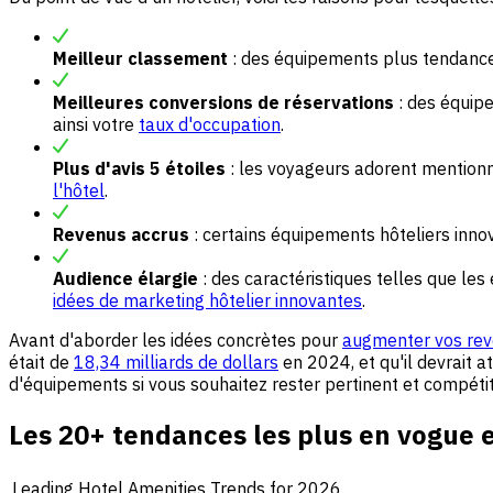
Meilleur classement
: des équipements plus tendance
Meilleures conversions de réservations
: des équipe
ainsi votre
taux d'occupation
.
Plus d'avis 5 étoiles
: les voyageurs adorent mention
l'hôtel
.
Revenus accrus
: certains équipements hôteliers innov
Audience élargie
: des caractéristiques telles que le
idées de marketing hôtelier innovantes
.
Avant d'aborder les idées concrètes pour
augmenter vos rev
était de
18,34 milliards de dollars
en 2024, et qu'il devrait a
d'équipements si vous souhaitez rester pertinent et compétiti
Les 20+ tendances les plus en vogue 
Leading Hotel Amenities Trends for 2026