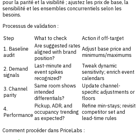
pour la parité et la visibilité ; ajustez les prix de base, la
sensibilité et les ensembles concurrentiels selon les
besoins.
Processus de validation :
Step
What to check
Action if off-target
Are suggested rates
1. Baseline
Adjust base price and
aligned with brand
audit
minimums/maximums
position?
Last-minute and
Tweak dynamic
2. Demand
event spikes
sensitivity; enrich event
signals
recognized?
calendars
Same room shows
Update channel-
3. Channel
intended
specific adjustments or
parity
differentials?
floors
Pickup, ADR, and
Refine min-stays; revisit
4.
occupancy trending
competitor set and
Performance
as expected?
lead-time rules
Comment procéder dans PriceLabs :