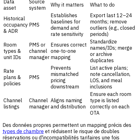
Data
Source
Why it matters
What to do
asset
system
Establishes
Export last 12–24
Historical
baselines for
months; remove
occupancy
PMS
demand and
outliers (e.g., closed
& ADR
rate sensitivity
periods)
Standardize
Room
PMS or
Ensures correct
names/IDs; merge
types &
channel
one-to-one
or archive
unit IDs
manager
mapping
duplicates
Prevents
List active plans;
Rate
mismatched
note cancellation,
plans &
PMS
pricing
LOS, and meal
policies
downstream
inclusions
Ensure each room
Channel
Channel
Aligns naming
type is listed
listings
manager
and distribution
correctly on each
OTA
Des données propres permettent un mapping précis des
types de chambre
et réduisent le risque de doubles
réservations ou d'incompatibilités tarifaires une fois