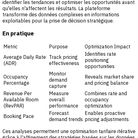
identifier les tendances et optimiser les opportunités avant
qu'elles n'affectent les résultats. La plateforme
transforme des données complexes en informations
exploitables pour la prise de décision stratégique.
En pratique
Metric
Purpose
Optimization Impact
Identifies rate
Average Daily Rate
Track pricing
positioning
(ADR)
effectiveness
opportunities
Monitor
Occupancy
Reveals market share
demand
Percentage
and pricing balance
capture
Revenue Per
Measure
Combines rate and
Available Room
overall
occupancy
(RevPAR)
performance
optimization
Forecast
Enables proactive
Booking Pace
demand trends
pricing adjustments
Ces analyses permettent une optimisation tarifaire itérative
grâce à l'affinement des stratégies basées sur les données