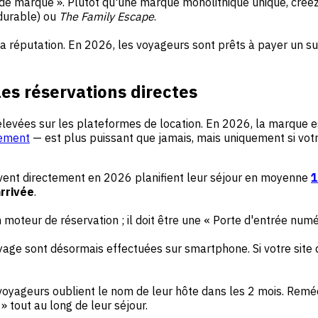
rs de marque ». Plutôt qu'une marque monolithique unique, cré
durable) ou
The Family Escape
.
la réputation. En 2026, les voyageurs sont prêts à payer un s
 les réservations directes
vées sur les plateformes de location. En 2026, la marque est 
tement
— est plus puissant que jamais, mais uniquement si vot
rvent directement en 2026 planifient leur séjour en moyenne
1
arrivée
.
 moteur de réservation ; il doit être une « Porte d'entrée numé
yage sont désormais effectuées sur smartphone. Si votre site
oyageurs oublient le nom de leur hôte dans les 2 mois. Remédi
» tout au long de leur séjour.