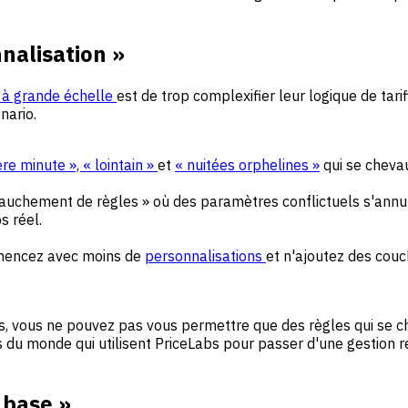
nalisation »
 à grande échelle
est de trop complexifier leur logique de tarif
nario.
re minute », « lointain »
et
« nuitées orphelines »
qui se cheva
chement de règles » où des paramètres conflictuels s'annulent
 réel.
mencez avec moins de
personnalisations
et n'ajoutez des cou
es, vous ne pouvez pas vous permettre que des règles qui se c
 du monde qui utilisent PriceLabs pour passer d'une gestion r
 base »