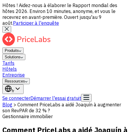
Hôtes ! Aidez-nous à élaborer le Rapport mondial des
hôtes 2026. Environ 10 minutes, anonyme, et vous le
recevrez en avant-première. Ouvert jusqu'au 9
août.
Participer à l'enquête
Produits
Solutions
Tarifs
Hôtels
Entreprise
Ressources
fr
Se connecter
Démarrer l'essai gratuit
Blog
>
Comment PriceLabs a aidé Joaquín à augmenter
son RevPAR de 32 % ?
Gestionnaire immobilier
Comment PriceLabs a aidé Joaquín à