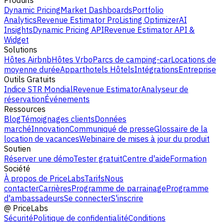
Produits
Dynamic Pricing
Market Dashboards
Portfolio
Analytics
Revenue Estimator Pro
Listing Optimizer
AI
Insights
Dynamic Pricing API
Revenue Estimator API &
Widget
Solutions
Hôtes Airbnb
Hôtes Vrbo
Parcs de camping-car
Locations de
moyenne durée
Apparthotels
Hôtels
Intégrations
Entreprise
Outils Gratuits
Indice STR Mondial
Revenue Estimator
Analyseur de
réservation
Événements
Ressources
Blog
Témoignages clients
Données
marché
Innovation
Communiqué de presse
Glossaire de la
location de vacances
Webinaire de mises à jour du produit
Soutien
Réserver une démo
Tester gratuit
Centre d'aide
Formation
Société
À propos de PriceLabs
Tarifs
Nous
contacter
Carrières
Programme de parrainage
Programme
d'ambassadeurs
Se connecter
S'inscrire
@
PriceLabs
Sécurité
Politique de confidentialité
Conditions