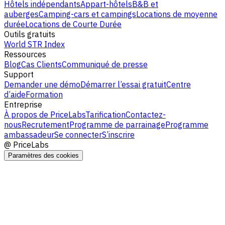
Hôtels indépendants
Appart-hôtels
B&B et
auberges
Camping-cars et campings
Locations de moyenne
durée
Locations de Courte Durée
Outils gratuits
World STR Index
Ressources
Blog
Cas Clients
Communiqué de presse
Support
Demander une démo
Démarrer l’essai gratuit
Centre
d’aide
Formation
Entreprise
À propos de PriceLabs
Tarification
Contactez-
nous
Recrutement
Programme de parrainage
Programme
ambassadeur
Se connecter
S’inscrire
@
PriceLabs
Paramètres des cookies