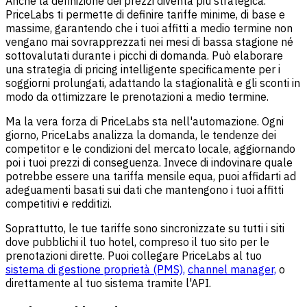
Anche la definizione dei prezzi diventa più strategica.
PriceLabs ti permette di definire tariffe minime, di base e
massime, garantendo che i tuoi affitti a medio termine non
vengano mai sovrapprezzati nei mesi di bassa stagione né
sottovalutati durante i picchi di domanda. Può elaborare
una strategia di pricing intelligente specificamente per i
soggiorni prolungati, adattando la stagionalità e gli sconti in
modo da ottimizzare le prenotazioni a medio termine.
Ma la vera forza di PriceLabs sta nell'automazione. Ogni
giorno, PriceLabs analizza la domanda, le tendenze dei
competitor e le condizioni del mercato locale, aggiornando
poi i tuoi prezzi di conseguenza. Invece di indovinare quale
potrebbe essere una tariffa mensile equa, puoi affidarti ad
adeguamenti basati sui dati che mantengono i tuoi affitti
competitivi e redditizi.
Soprattutto, le tue tariffe sono sincronizzate su tutti i siti
dove pubblichi il tuo hotel, compreso il tuo sito per le
prenotazioni dirette. Puoi collegare PriceLabs al tuo
sistema di gestione proprietà (PMS),
channel manager,
o
direttamente al tuo sistema tramite l'API.