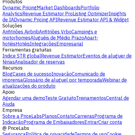
Produtos
Dynamic Pricing
Market Dashboards
Portfolio
Analytics
Revenue Estimator Pro
Listing Optimizer
Insights
de IA
Dynamic Pricing API
Revenue Estimator API & Widget
Soluções
Anfitriões Airbnb
Anfitriões Vrbo
Campings e
motorhomes
Aluguéis de Médio Prazo
Apart-
hotéis
Hotéis
Integrações
Empresarial
Ferramentas gratuitas
Indice STR global
Revenue Estimator
Eventos de aluguer de
férias
Analisador de reservas
Recursos
Blog
Cases de sucesso
Inovação
Comunicado de
imprensa
Glossário de aluguel por temporada
Webinar de
atualizações do produto
Apoio
Agendar uma demo
Teste Gratuito
Treinamentos
Central de
Ajuda
Empresa
Sobre a PriceLabs
Planos
Contato
Carreiras
Programa de
Indicação
Programa de Embaixadores
Entrar
Criar conta
@
PriceLabs
Segurança
Política de privacidade
Termos de uso
Cookie