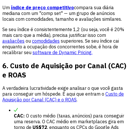
Um
índice de preço competitivo
compara sua diária
mediana com um "comp set" — um grupo de anúncios
locais com comodidades, tamanho e avaliações similares.
Se seu índice é consistentemente 1,2 (ou seja, você é 20%
mais caro que a média), precisa justificar isso com
avaliações
ou
comodidades
superiores. Se seu índice cai
enquanto a ocupação dos concorrentes sobe, é hora de
recalibrar seu
software de Dynamic Pricing.
6. Custo de Aquisição por Canal (CAC)
e ROAS
A verdadeira lucratividade exige analisar o que você gasta
para conseguir um hóspede. É aqui que entram o
Custo de
Aquisição por Canal (CAC) e o ROAS
.
CAC:
O custo médio (taxas, anúncios) para conseguir
uma reserva. O CAC médio em marketplaces gira em
torno de
US$72
, enquanto os CPCs do Google Ads