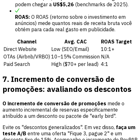
podem chegar a
US$5,26
(benchmarks de 2025).
ROAS:
O ROAS (retorno sobre o investimento em
anúncios) mede quantos reais de receita bruta você
obtém para cada real gasto em publicidade.
Channel
Avg. CAC
ROAS Target
Direct Website
Low (SEO/Email)
10:1+
OTAs (Airbnb/VRBO)
10–15% Commission
N/A
Paid Search
High ($70+ per lead)
4:1
7. Incremento de conversão de
promoções: avaliando os descontos
O incremento de conversão de promoções
mede o
aumento incremental de reservas especificamente
atribuído a um desconto ou pacote de "early bird".
Evite os "descontos generalizados". Em vez disso,
faça um
teste A/B
entre uma oferta "Fique 3, pague 2" e um
desconto fixo de 15%. Acompanhe o incremento do RevPAR