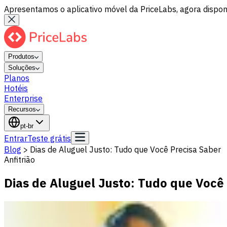
Apresentamos o aplicativo móvel da PriceLabs, agora disponí
Produtos
Soluções
Planos
Hotéis
Enterprise
Recursos
pt-br
Entrar
Teste grátis
Blog
>
Dias de Aluguel Justo: Tudo que Você Precisa Saber
Anfitrião
Dias de Aluguel Justo: Tudo que Você