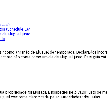
a
scais?
tos (Schedule E)?
s de aluguel justo
sto
o
zir como anfitrião de aluguel de temporada. Declará-los inc
sconto não conta como um dia de aluguel justo. Este guia vai
sua propriedade foi alugada a hóspedes pelo valor justo de me
aluguel conforme classificada pelas autoridades tributárias.