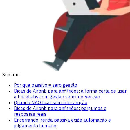
Sumário
Por que passivo ≠ zero gestão
Dicas de Airbnb para anfitriões: a forma certa de usar
a PriceLabs com gestão sem intervenção
Quando NÃO ficar sem intervenção
Dicas de Airbnb para anfitriões: perguntas e
respostas reais
Encerrando: renda passiva exige automação e
julgamento humano