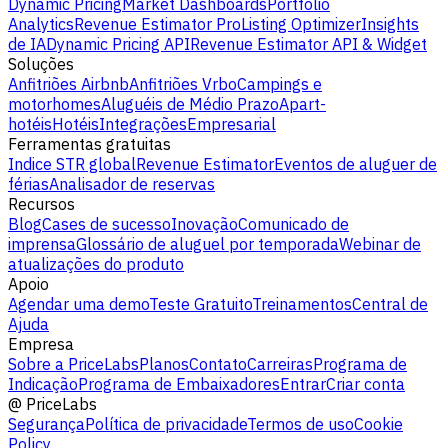
Dynamic Pricing
Market Dashboards
Portfolio
Analytics
Revenue Estimator Pro
Listing Optimizer
Insights
de IA
Dynamic Pricing API
Revenue Estimator API & Widget
Soluções
Anfitriões Airbnb
Anfitriões Vrbo
Campings e
motorhomes
Aluguéis de Médio Prazo
Apart-
hotéis
Hotéis
Integrações
Empresarial
Ferramentas gratuitas
Indice STR global
Revenue Estimator
Eventos de aluguer de
férias
Analisador de reservas
Recursos
Blog
Cases de sucesso
Inovação
Comunicado de
imprensa
Glossário de aluguel por temporada
Webinar de
atualizações do produto
Apoio
Agendar uma demo
Teste Gratuito
Treinamentos
Central de
Ajuda
Empresa
Sobre a PriceLabs
Planos
Contato
Carreiras
Programa de
Indicação
Programa de Embaixadores
Entrar
Criar conta
@
PriceLabs
Segurança
Política de privacidade
Termos de uso
Cookie
Policy