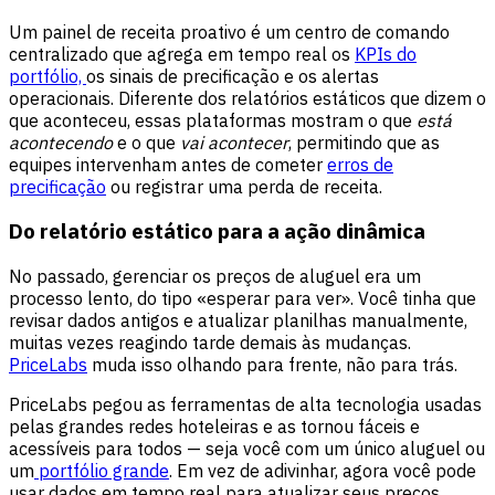
Um painel de receita proativo é um centro de comando
centralizado que agrega em tempo real os
KPIs do
portfólio,
os sinais de precificação e os alertas
operacionais. Diferente dos relatórios estáticos que dizem o
que aconteceu, essas plataformas mostram o que
está
acontecendo
e o que
vai acontecer
, permitindo que as
equipes intervenham antes de cometer
erros de
precificação
ou registrar uma perda de receita.
Do relatório estático para a ação dinâmica
No passado, gerenciar os preços de aluguel era um
processo lento, do tipo «esperar para ver». Você tinha que
revisar dados antigos e atualizar planilhas manualmente,
muitas vezes reagindo tarde demais às mudanças.
PriceLabs
muda isso olhando para frente, não para trás.
PriceLabs pegou as ferramentas de alta tecnologia usadas
pelas grandes redes hoteleiras e as tornou fáceis e
acessíveis para todos — seja você com um único aluguel ou
um
portfólio grande
. Em vez de adivinhar, agora você pode
usar dados em tempo real para atualizar seus preços