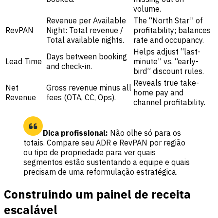
volume.
Revenue per Available
The “North Star” of
RevPAN
Night: Total revenue /
profitability; balances
Total available nights.
rate and occupancy.
Helps adjust “last-
Days between booking
Lead Time
minute” vs. “early-
and check-in.
bird” discount rules.
Reveals true take-
Net
Gross revenue minus all
home pay and
Revenue
fees (OTA, CC, Ops).
channel profitability.
Dica profissional:
Não olhe só para os
totais. Compare seu ADR e RevPAN por região
ou tipo de propriedade para ver quais
segmentos estão sustentando a equipe e quais
precisam de uma reformulação estratégica.
Construindo um painel de receita
escalável