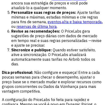
ancora sua estratégia de preços e você pode
atualizá-lo a qualquer momento.
Personalize suas regras de preços:
Ajuste tarifas
mínimas e máximas, estadias mínimas e crie regras
para fins de semana,
eventos
,
alta e baixa temporada
,
ou
reservas de última hora
.
Revise as recomendações:
O PriceLabs gera
sugestões de preço diárias com dados de mercado
em tempo real e suas regras personalizadas —revise
e ajuste se precisar.
Sincronize e publique:
Quando estiver satisfeito,
ative a sincronização. O PriceLabs atualizará
automaticamente suas tarifas no Airbnb todos os
dias.
Dica profissional:
Não configure e esqueça! Entre a cada
poucas semanas para checar o desempenho, ajustar o
preço base se o mercado mudar e explorar recursos como
grupos concorrentes ou Dados da Vizinhança para mais
vantagem competitiva.
A configuração do PriceLabs foi feita para rapidez e
confiança. Mesmo se você é novo em Dynamic Pricing, o