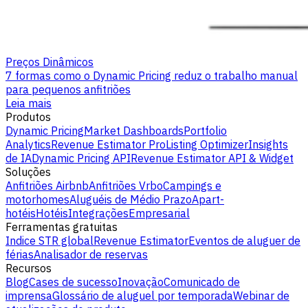
Preços Dinâmicos
7 formas como o Dynamic Pricing reduz o trabalho manual
para pequenos anfitriões
Leia mais
Produtos
Dynamic Pricing
Market Dashboards
Portfolio
Analytics
Revenue Estimator Pro
Listing Optimizer
Insights
de IA
Dynamic Pricing API
Revenue Estimator API & Widget
Soluções
Anfitriões Airbnb
Anfitriões Vrbo
Campings e
motorhomes
Aluguéis de Médio Prazo
Apart-
hotéis
Hotéis
Integrações
Empresarial
Ferramentas gratuitas
Indice STR global
Revenue Estimator
Eventos de aluguer de
férias
Analisador de reservas
Recursos
Blog
Cases de sucesso
Inovação
Comunicado de
imprensa
Glossário de aluguel por temporada
Webinar de