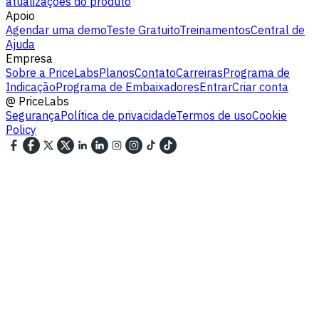
atualizações do produto
Apoio
Agendar uma demo
Teste Gratuito
Treinamentos
Central de
Ajuda
Empresa
Sobre a PriceLabs
Planos
Contato
Carreiras
Programa de
Indicação
Programa de Embaixadores
Entrar
Criar conta
@
PriceLabs
Segurança
Política de privacidade
Termos de uso
Cookie
Policy