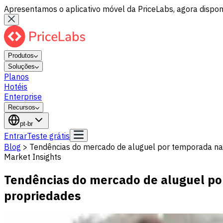
Apresentamos o aplicativo móvel da PriceLabs, agora disponí
Produtos
Soluções
Planos
Hotéis
Enterprise
Recursos
pt-br
Entrar
Teste grátis
Blog
>
Tendências do mercado de aluguel por temporada na
Market Insights
Tendências do mercado de aluguel po
propriedades