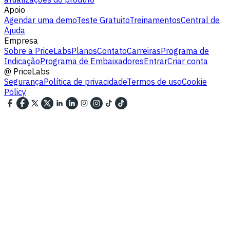
Apoio
Agendar uma demo
Teste Gratuito
Treinamentos
Central de
Ajuda
Empresa
Sobre a PriceLabs
Planos
Contato
Carreiras
Programa de
Indicação
Programa de Embaixadores
Entrar
Criar conta
@
PriceLabs
Segurança
Política de privacidade
Termos de uso
Cookie
Policy