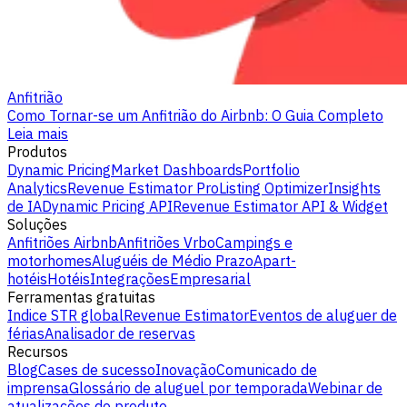
Anfitrião
Como Tornar-se um Anfitrião do Airbnb: O Guia Completo
Leia mais
Produtos
Dynamic Pricing
Market Dashboards
Portfolio
Analytics
Revenue Estimator Pro
Listing Optimizer
Insights
de IA
Dynamic Pricing API
Revenue Estimator API & Widget
Soluções
Anfitriões Airbnb
Anfitriões Vrbo
Campings e
motorhomes
Aluguéis de Médio Prazo
Apart-
hotéis
Hotéis
Integrações
Empresarial
Ferramentas gratuitas
Indice STR global
Revenue Estimator
Eventos de aluguer de
férias
Analisador de reservas
Recursos
Blog
Cases de sucesso
Inovação
Comunicado de
imprensa
Glossário de aluguel por temporada
Webinar de
atualizações do produto