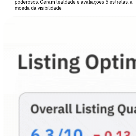
poderosos. Geram lealdade e avaliações 5 estrelas, a
moeda da visibilidade.