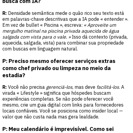
busca com IA?
R:
Densidade semântica mede o quão rico seu texto está
em palavras-chave descritivas que a IA pode « entender ».
Em vez de bullet « Piscina », escreva:
« Aproveite um
mergulho matinal na piscina privada aquecida de água
salgada com vista para o vale. »
Isso dá contexto (privada,
aquecida, salgada, vista) para combinar sua propriedade
com buscas em linguagem natural.
P: Preciso mesmo oferecer serviços extras
como chef privado ou limpeza no meio da
estadia?
R:
Você não precisa
gerenciá-los
, mas deve
facilitá-los
. A
virada « Lifestyle » significa que hóspedes buscam
experiências completas. Se não pode oferecer você
mesmo, crie um guia digital com links para fornecedores
locais confiáveis. Você se posiciona como insider local —
valor que não custa nada mas gera lealdade.
P: Meu calendário é imprevisível. Como sei