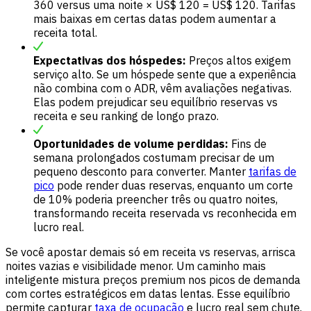
360 versus uma noite × US$ 120 = US$ 120. Tarifas
mais baixas em certas datas podem aumentar a
receita total.
Expectativas dos hóspedes:
Preços altos exigem
serviço alto. Se um hóspede sente que a experiência
não combina com o ADR, vêm avaliações negativas.
Elas podem prejudicar seu equilíbrio reservas vs
receita e seu ranking de longo prazo.
Oportunidades de volume perdidas:
Fins de
semana prolongados costumam precisar de um
pequeno desconto para converter. Manter
tarifas de
pico
pode render duas reservas, enquanto um corte
de 10% poderia preencher três ou quatro noites,
transformando receita reservada vs reconhecida em
lucro real.
Se você apostar demais só em receita vs reservas, arrisca
noites vazias e visibilidade menor. Um caminho mais
inteligente mistura preços premium nos picos de demanda
com cortes estratégicos em datas lentas. Esse equilíbrio
permite capturar
taxa de ocupação
e lucro real sem chute.