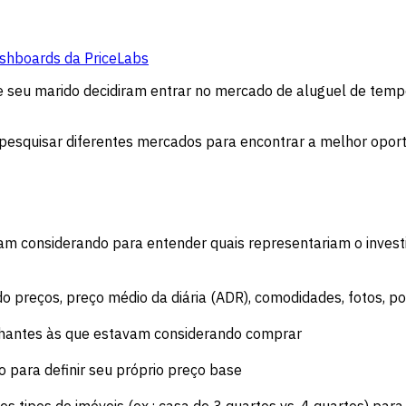
shboards da PriceLabs
seu marido decidiram entrar no mercado de aluguel de tempor
pesquisar diferentes mercados para encontrar a melhor oport
m considerando para entender quais representariam o invest
 preços, preço médio da diária (ADR), comodidades, fotos, po
lhantes às que estavam considerando comprar
 para definir seu próprio preço base
tes tipos de imóveis (ex.: casa de 3 quartos vs. 4 quartos) pa