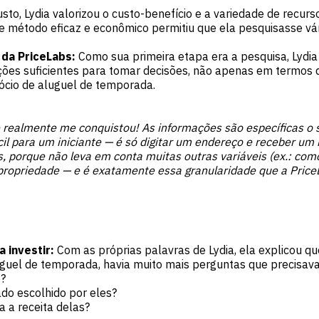
to, Lydia valorizou o custo-benefício e a variedade de recur
e método eficaz e econômico permitiu que ela pesquisasse vá
da PriceLabs:
Como sua primeira etapa era a pesquisa, Lydia
ações suficientes para tomar decisões, não apenas em termos 
ócio de aluguel de temporada.
realmente me conquistou! As informações são específicas o s
 para um iniciante — é só digitar um endereço e receber um
 porque não leva em conta muitas outras variáveis (ex.: como
ropriedade — e é exatamente essa granularidade que a PriceL
 investir:
Com as próprias palavras de Lydia, ela explicou qu
uguel de temporada, havia muito mais perguntas que precisav
e?
do escolhido por eles?
 a receita delas?