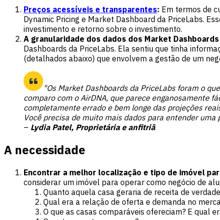
Preços acessíveis e transparentes
:
Em termos de cus
Dynamic Pricing e Market Dashboard da PriceLabs. Ess
investimento e retorno sobre o investimento.
A granularidade dos dados dos Market Dashboards 
Dashboards da PriceLabs. Ela sentiu que tinha inform
(detalhados abaixo) que envolvem a gestão de um neg
"Os Market Dashboards da PriceLabs foram o que 
comparo com o AirDNA, que parece enganosamente fácil
completamente errado e bem longe das projeções reais,
Você precisa de muito mais dados para entender uma p
–
Lydia Patel, Proprietária e anfitriã
A necessidade
Encontrar a melhor localização e tipo de imóvel para
considerar um imóvel para operar como negócio de al
Quanto aquela casa geraria de receita de verdad
Qual era a relação de oferta e demanda no merca
O que as casas comparáveis ofereciam? E qual era