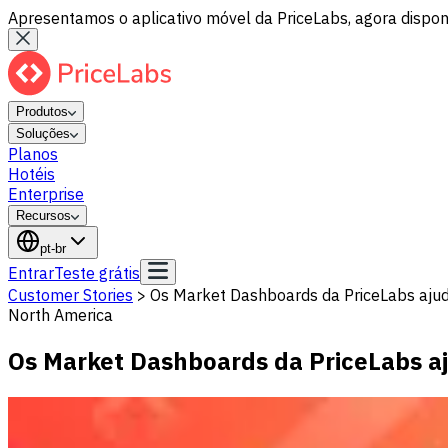
Apresentamos o aplicativo móvel da PriceLabs, agora disponí
Produtos
Soluções
Planos
Hotéis
Enterprise
Recursos
pt-br
Entrar
Teste grátis
Customer Stories
>
Os Market Dashboards da PriceLabs ajuda
North America
Os Market Dashboards da PriceLabs aj