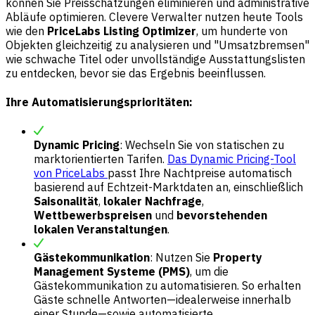
können Sie Preisschätzungen eliminieren und administrative
Abläufe optimieren. Clevere Verwalter nutzen heute Tools
wie den
PriceLabs Listing Optimizer
, um hunderte von
Objekten gleichzeitig zu analysieren und "Umsatzbremsen"
wie schwache Titel oder unvollständige Ausstattungslisten
zu entdecken, bevor sie das Ergebnis beeinflussen.
Ihre Automatisierungsprioritäten:
Dynamic Pricing
: Wechseln Sie von statischen zu
marktorientierten Tarifen.
Das Dynamic Pricing-Tool
von PriceLabs
passt Ihre Nachtpreise automatisch
basierend auf Echtzeit-Marktdaten an, einschließlich
Saisonalität
,
lokaler Nachfrage
,
Wettbewerbspreisen
und
bevorstehenden
lokalen Veranstaltungen
.
Gästekommunikation
: Nutzen Sie
Property
Management Systeme (PMS)
, um die
Gästekommunikation zu automatisieren. So erhalten
Gäste schnelle Antworten—idealerweise innerhalb
einer Stunde—sowie automatisierte