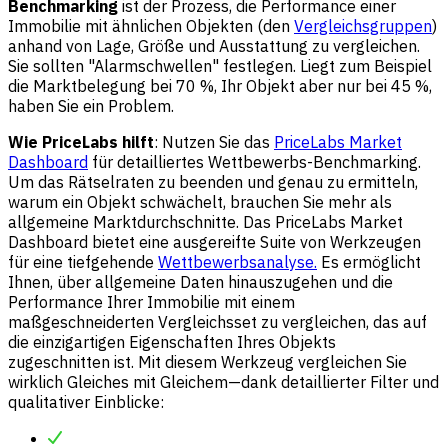
Benchmarking
ist der Prozess, die Performance einer
Immobilie mit ähnlichen Objekten (den
Vergleichsgruppen
)
anhand von Lage, Größe und Ausstattung zu vergleichen.
Sie sollten "Alarmschwellen" festlegen. Liegt zum Beispiel
die Marktbelegung bei 70 %, Ihr Objekt aber nur bei 45 %,
haben Sie ein Problem.
Wie PriceLabs hilft
: Nutzen Sie das
PriceLabs Market
Dashboard
für detailliertes Wettbewerbs-Benchmarking.
Um das Rätselraten zu beenden und genau zu ermitteln,
warum ein Objekt schwächelt, brauchen Sie mehr als
allgemeine Marktdurchschnitte. Das PriceLabs Market
Dashboard bietet eine ausgereifte Suite von Werkzeugen
für eine tiefgehende
Wettbewerbsanalyse.
Es ermöglicht
Ihnen, über allgemeine Daten hinauszugehen und die
Performance Ihrer Immobilie mit einem
maßgeschneiderten Vergleichsset zu vergleichen, das auf
die einzigartigen Eigenschaften Ihres Objekts
zugeschnitten ist. Mit diesem Werkzeug vergleichen Sie
wirklich Gleiches mit Gleichem—dank detaillierter Filter und
qualitativer Einblicke: