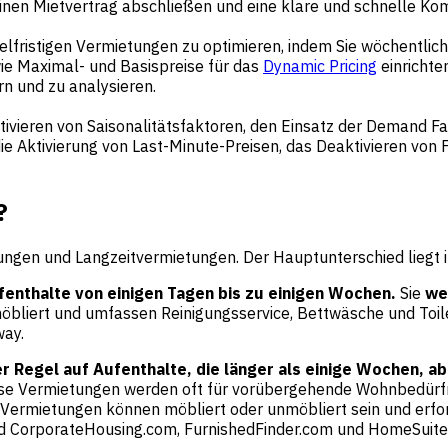
einen Mietvertrag abschließen und eine klare und schnelle Ko
elfristigen Vermietungen zu optimieren, indem Sie wöchentlic
e Maximal- und Basispreise für das
Dynamic Pricing
einrichte
rn und zu analysieren.
ivieren von Saisonalitätsfaktoren, den Einsatz der Demand Fa
e Aktivierung von Last-Minute-Preisen, das Deaktivieren vo
?
tungen und Langzeitvermietungen. Der Hauptunterschied liegt 
fenthalte von einigen Tagen bis zu einigen Wochen.
Sie
we
öbliert und umfassen Reinigungsservice, Bettwäsche und Toilet
way.
r Regel auf Aufenthalte, die länger als einige Wochen, abe
iese Vermietungen werden oft für vorübergehende Wohnbedürfn
 Vermietungen können möbliert oder unmöbliert sein und erfor
sind CorporateHousing.com, FurnishedFinder.com und HomeSuite