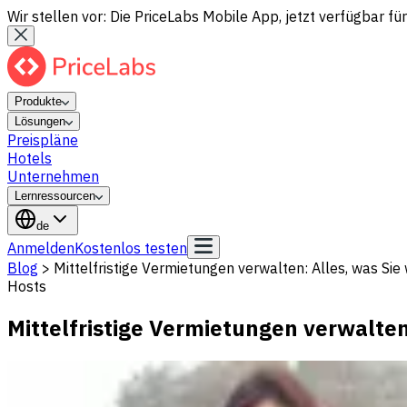
Wir stellen vor: Die PriceLabs Mobile App, jetzt verfügbar für
Produkte
Lösungen
Preispläne
Hotels
Unternehmen
Lernressourcen
de
Anmelden
Kostenlos testen
Blog
>
Mittelfristige Vermietungen verwalten: Alles, was Si
Hosts
Mittelfristige Vermietungen verwalte