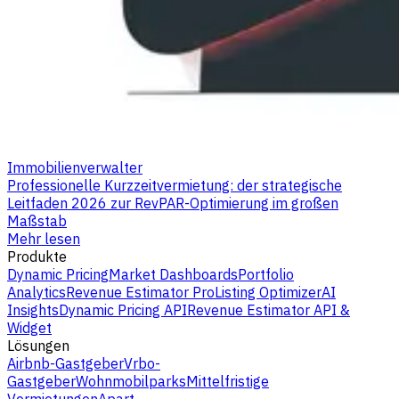
Immobilienverwalter
Professionelle Kurzzeitvermietung: der strategische
Leitfaden 2026 zur RevPAR-Optimierung im großen
Maßstab
Mehr lesen
Produkte
Dynamic Pricing
Market Dashboards
Portfolio
Analytics
Revenue Estimator Pro
Listing Optimizer
AI
Insights
Dynamic Pricing API
Revenue Estimator API &
Widget
Lösungen
Airbnb-Gastgeber
Vrbo-
Gastgeber
Wohnmobilparks
Mittelfristige