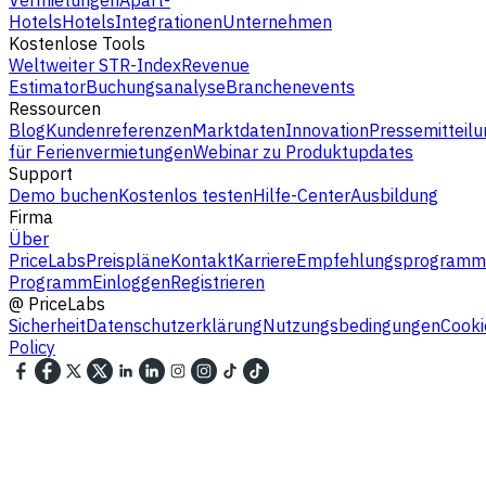
Vermietungen
Apart-
Hotels
Hotels
Integrationen
Unternehmen
Kostenlose Tools
Weltweiter STR-Index
Revenue
Estimator
Buchungsanalyse
Branchenevents
Ressourcen
Blog
Kundenreferenzen
Marktdaten
Innovation
Pressemitteilu
für Ferienvermietungen
Webinar zu Produktupdates
Support
Demo buchen
Kostenlos testen
Hilfe-Center
Ausbildung
Firma
Über
PriceLabs
Preispläne
Kontakt
Karriere
Empfehlungsprogramm
Programm
Einloggen
Registrieren
@
PriceLabs
Sicherheit
Datenschutzerklärung
Nutzungsbedingungen
Cooki
Policy