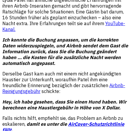
Lydia Patel hat ähnliche ungewöhnliche Erfahrungen mit
ihren Airbnb-Inseraten gemacht und gibt hervorragende
Ratschläge für solche Situationen. Eine Gästin bat darum,
16 Stunden früher als geplant einzuchecken – also eine
Nacht extra. Ihre Erfahrungen teilt sie auf ihrem
YouTube-
Kanal.
Ich konnte die Buchung anpassen, um die korrekten
Daten widerzuspiegeln, und Airbnb sendet dem Gast die
Information zurück, dass Sie die Buchung geändert
haben … die Kosten für die zusätzliche Nacht werden
automatisch angepasst.
Derselbe Gast kam auch mit einem nicht angekündigten
Haustier zur Unterkunft, woraufhin Patel ihm eine
freundliche Erinnerung bezüglich der zusätzlichen
Airbnb-
Reinigungsgebühr
schickte:
Hey, ich habe gesehen, dass Sie einen Hund haben. Wir
berechnen eine Haustiergebühr in Höhe von X Dollar.
Falls nichts hilft, empfiehlt sie, das Problem an Airbnb zu
eskalieren,
damit es unter die
AirCover-Schutzrichtlinie
fällt.