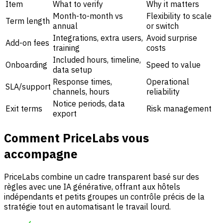
Item
What to verify
Why it matters
Month-to-month vs
Flexibility to scale
Term length
annual
or switch
Integrations, extra users,
Avoid surprise
Add-on fees
training
costs
Included hours, timeline,
Onboarding
Speed to value
data setup
Response times,
Operational
SLA/support
channels, hours
reliability
Notice periods, data
Exit terms
Risk management
export
Comment PriceLabs vous
accompagne
PriceLabs
combine un cadre transparent basé sur des
règles avec une IA générative, offrant aux hôtels
indépendants et petits groupes un contrôle précis de la
stratégie tout en automatisant le travail lourd.