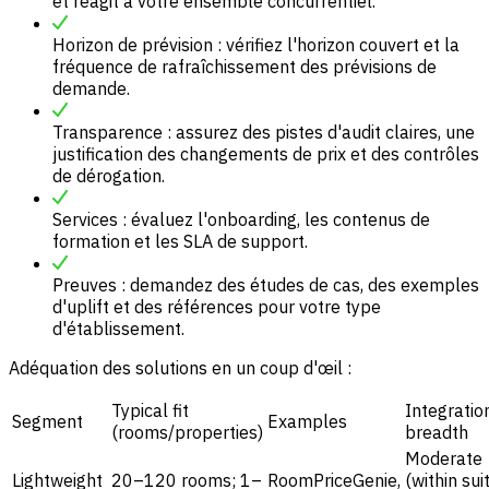
et réagit à votre ensemble concurrentiel.
Horizon de prévision : vérifiez l'horizon couvert et la
fréquence de rafraîchissement des prévisions de
demande.
Transparence : assurez des pistes d'audit claires, une
justification des changements de prix et des contrôles
de dérogation.
Services : évaluez l'onboarding, les contenus de
formation et les SLA de support.
Preuves : demandez des études de cas, des exemples
d'uplift et des références pour votre type
d'établissement.
Adéquation des solutions en un coup d'œil :
Typical fit
Integratio
Segment
Examples
(rooms/properties)
breadth
Moderate
Lightweight
20–120 rooms; 1–
RoomPriceGenie,
(within sui