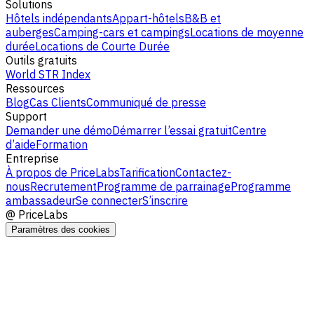
Solutions
Hôtels indépendants
Appart-hôtels
B&B et
auberges
Camping-cars et campings
Locations de moyenne
durée
Locations de Courte Durée
Outils gratuits
World STR Index
Ressources
Blog
Cas Clients
Communiqué de presse
Support
Demander une démo
Démarrer l’essai gratuit
Centre
d’aide
Formation
Entreprise
À propos de PriceLabs
Tarification
Contactez-
nous
Recrutement
Programme de parrainage
Programme
ambassadeur
Se connecter
S’inscrire
@
PriceLabs
Paramètres des cookies