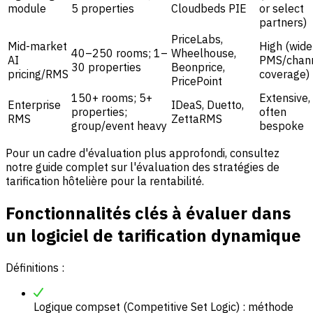
module
5 properties
Cloudbeds PIE
or select
partners)
PriceLabs,
Mid-market
High (wide
40–250 rooms; 1–
Wheelhouse,
AI
PMS/chan
30 properties
Beonprice,
pricing/RMS
coverage)
PricePoint
150+ rooms; 5+
Extensive,
Enterprise
IDeaS, Duetto,
properties;
often
RMS
ZettaRMS
group/event heavy
bespoke
Pour un cadre d'évaluation plus approfondi, consultez
notre guide complet sur l'évaluation des stratégies de
tarification hôtelière pour la rentabilité.
Fonctionnalités clés à évaluer dans
un logiciel de tarification dynamique
Définitions :
Logique compset (Competitive Set Logic) : méthode