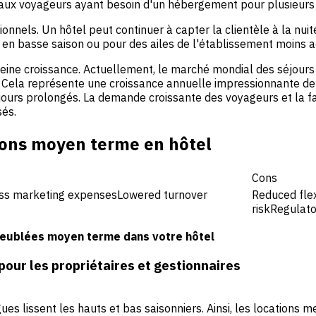
s aux voyageurs ayant besoin d'un hébergement pour plusieurs
onnels. Un hôtel peut continuer à capter la clientèle à la nuit
en basse saison ou pour des ailes de l'établissement moins a
eine croissance. Actuellement, le marché mondial des séjours
035. Cela représente une croissance annuelle impressionnante 
rs prolongés. La demande croissante des voyageurs et la faibl
sés.
ions moyen terme en hôtel
Cons
ess marketing expensesLowered turnover
Reduced flex
riskRegulato
 meublées moyen terme dans votre hôtel
ur les propriétaires et gestionnaires
gues lissent les hauts et bas saisonniers. Ainsi, les locatio