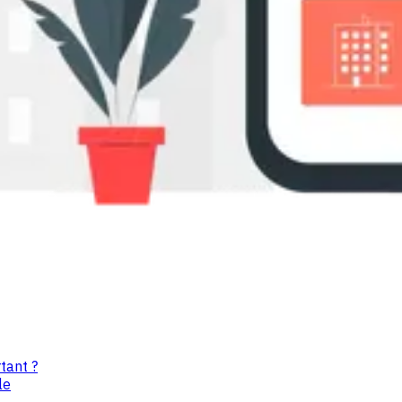
tant ?
le