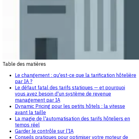
Table des matières
Le changement : qu'est-ce que la tarification hôtelière
par IA ?
Le défaut fatal des tarifs statiques — et pourquoi
vous avez besoin d'un système de revenue
management par IA
Dynamic Pricing pour les petits hôtels : la vitesse
avant la taille
La magie de l'automatisation des tarifs hôteliers en
temps réel
Garder le contrôle sur l'IA
Conseils pratiques pour optimiser votre moteur de