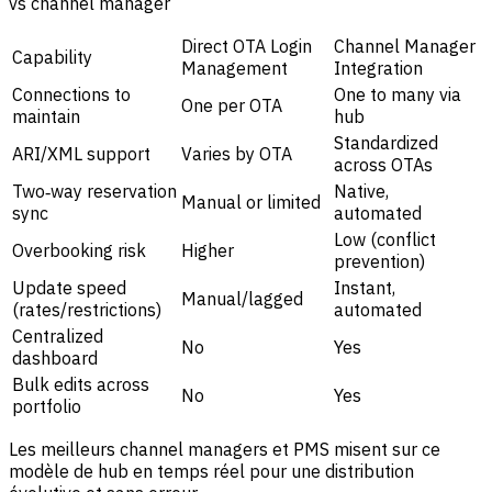
vs channel manager
Direct OTA Login
Channel Manager
Capability
Management
Integration
Connections to
One to many via
One per OTA
maintain
hub
Standardized
ARI/XML support
Varies by OTA
across OTAs
Two‑way reservation
Native,
Manual or limited
sync
automated
Low (conflict
Overbooking risk
Higher
prevention)
Update speed
Instant,
Manual/lagged
(rates/restrictions)
automated
Centralized
No
Yes
dashboard
Bulk edits across
No
Yes
portfolio
Les meilleurs channel managers et PMS misent sur ce
modèle de hub en temps réel pour une distribution