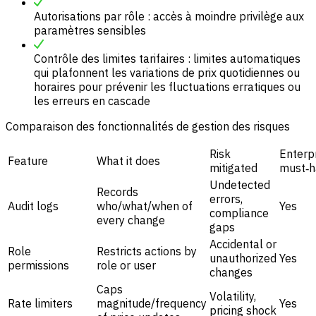
Autorisations par rôle : accès à moindre privilège aux
paramètres sensibles
Contrôle des limites tarifaires : limites automatiques
qui plafonnent les variations de prix quotidiennes ou
horaires pour prévenir les fluctuations erratiques ou
les erreurs en cascade
Comparaison des fonctionnalités de gestion des risques
Risk
Enterp
Feature
What it does
mitigated
must‑h
Undetected
Records
errors,
Audit logs
who/what/when of
Yes
compliance
every change
gaps
Accidental or
Role
Restricts actions by
unauthorized
Yes
permissions
role or user
changes
Caps
Volatility,
Rate limiters
magnitude/frequency
Yes
pricing shock