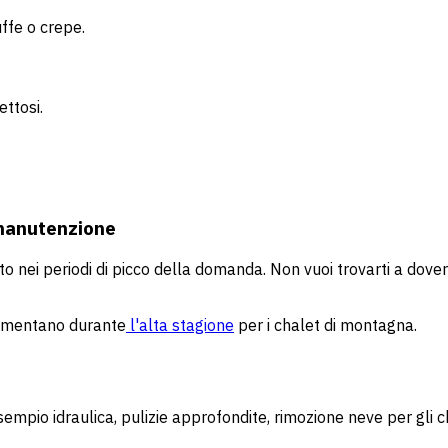
uffe o crepe.
.
ettosi.
 manutenzione
to nei periodi di picco della domanda. Non vuoi trovarti a dove
aumentano durante
l'alta stagione
per i chalet di montagna.
 esempio idraulica, pulizie approfondite, rimozione neve per gli c