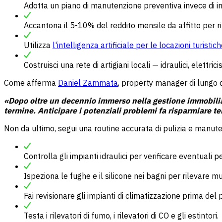
Adotta un piano di manutenzione preventiva invece di in
Accantona il 5-10% del reddito mensile da affitto per ri
Utilizza
l'intelligenza artificiale per le locazioni turistic
Costruisci una rete di artigiani locali — idraulici, elettric
Come afferma
Daniel Zammata
, property manager di lungo 
«Dopo oltre un decennio immerso nella gestione immobiliar
termine. Anticipare i potenziali problemi fa risparmiare tem
Non da ultimo, segui una routine accurata di pulizia e manut
Controlla gli impianti idraulici per verificare eventuali pe
Ispeziona le fughe e il silicone nei bagni per rilevare m
Fai revisionare gli impianti di climatizzazione prima del p
Testa i rilevatori di fumo, i rilevatori di CO e gli estintori.