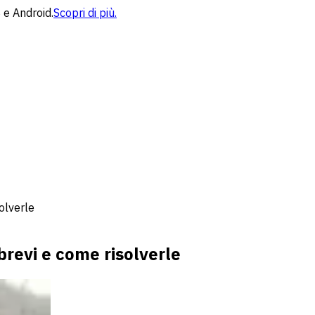
 e Android.
Scopri di più.
solverle
 brevi e come risolverle