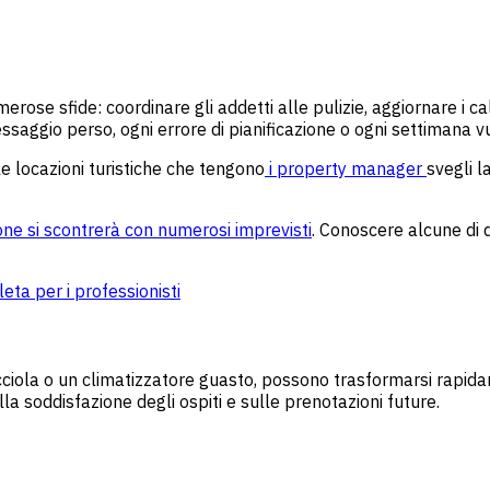
merose sfide: coordinare gli addetti alle pulizie, aggiornare i c
messaggio perso, ogni errore di pianificazione o ogni settimana v
le locazioni turistiche che tengono
i property manager
svegli l
ione si scontrerà con numerosi imprevisti
. Conoscere alcune di 
leta per i professionisti
ola o un climatizzatore guasto, possono trasformarsi rapidam
a soddisfazione degli ospiti e sulle prenotazioni future.