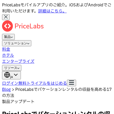
PriceLabsモバイルアプリのご紹介。iOSおよびAndroidでご
利用いただけます。
詳細はこちら。
製品
ソリューション
料金
ホテル
エンタープライズ
リソース
ja
ログイン
無料トライアルをはじめる
Blog
>
PriceLabsでバケーションレンタルの収益を高める17
の方法
製品アップデート