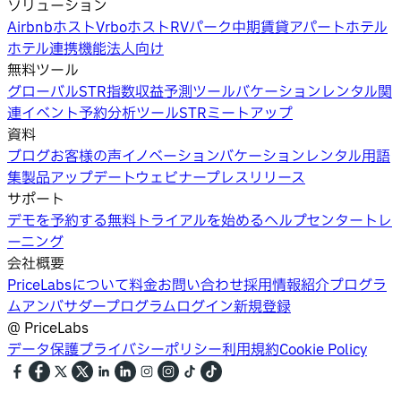
ソリューション
Airbnbホスト
Vrboホスト
RVパーク
中期賃貸
アパートホテル
ホテル
連携機能
法人向け
無料ツール
グローバルSTR指数
収益予測ツール
バケーションレンタル関
連イベント
予約分析ツール
STRミートアップ
資料
ブログ
お客様の声
イノベーション
バケーションレンタル用語
集
製品アップデートウェビナー
プレスリリース
サポート
デモを予約する
無料トライアルを始める
ヘルプセンター
トレ
ーニング
会社概要
PriceLabsについて
料金
お問い合わせ
採用情報
紹介プログラ
ム
アンバサダープログラム
ログイン
新規登録
@
PriceLabs
データ保護
プライバシーポリシー
利用規約
Cookie Policy