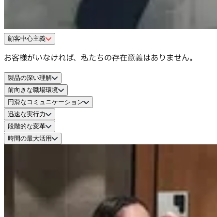
顧客中心主義
お客様がいなければ、私たちの存在意義はありません。
製品の深い理解
前向きな職場環境
全社員がお客様以上に自社製品を深く理解している必要があ
円滑なコミュニケーション
ります。
私たちは可能な限りオープンに行動し、自らが望む変化を主
迅速な実行力
体的に推進します。
迅速なレスポンスが、全員の歩みを前に進めます。
段階的な変革
自律性、当事者意識、そして迅速な実行力がある環境でこ
時間の最大活用
そ、メンバーは成長します。
完璧を目指すよりも、絶え間ない進歩が常に勝利を収めま
す。
最も貴重な資源は時間であることを自覚し、賢く有効に使う
よう心がけています。