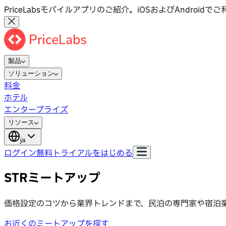
PriceLabsモバイルアプリのご紹介。iOSおよびAndroid
製品
ソリューション
料金
ホテル
エンタープライズ
リソース
ja
ログイン
無料トライアルをはじめる
STRミートアップ
価格設定のコツから業界トレンドまで、民泊の専門家や宿泊
お近くのミートアップを探す