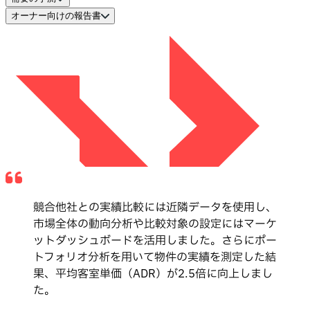
オーナー向けの報告書
予約ペースを追跡して前年同期と比較することで、将来の需
要を事前に把握することができます。
ポートフォリオの重要業績評価指標（KPI）に合わせて、完
全にカスタマイズされた実績報告書やダッシュボードを作成
できます。
競合他社との実績比較には近隣データを使用し、
市場全体の動向分析や比較対象の設定にはマーケ
ットダッシュボードを活用しました。さらにポー
トフォリオ分析を用いて物件の実績を測定した結
果、平均客室単価（ADR）が2.5倍に向上しまし
た。