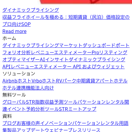
ダイナミックプライシング
収益フライホイールを極める：短期賃貸（民泊）価格設定の
プロ向けSOP
Read more
ホーム
ダイナミックプライシング
マーケットダッシュボード
ポート
フォリオ分析
レベニューエスティメーターPro
リスティング
オプティマイザー
AIインサイト
ダイナミックプライシング
API
レベニューエスティメーター API およびウィジェット
ソリューション
Airbnbホスト
Vrboホスト
RVパーク
中期賃貸
アパートホテル
ホテル
連携機能
法人向け
無料ツール
グローバルSTR指数
収益予測ツール
バケーションレンタル関
連イベント
予約分析ツール
STRミートアップ
資料
ブログ
お客様の声
イノベーション
バケーションレンタル用語
集
製品アップデートウェビナー
プレスリリース