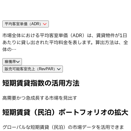
平均客室単価（ADR）
市場全体における平均客室単価（ADR）は、賃貸物件が1日
あたりに貸し出された平均料金を表します。算出方法は、全
体の…
稼働率
販売可能客室売上（RevPAR）
特定の地域において、現在予約（賃貸）されているすべての
稼働可能な物件の割合です。パーセンテージで表されます。
販売可能客室1室あたりの売上（RevPAR）は、提供可能な
短期賃貸指数の活用方法
…
賃貸物件1件あたりから1日に得られる平均収益を示しま
す。市場の平均客室単価（ADR）に…
高需要かつ急成長する市場を見出す
短期賃貸（民泊）ポートフォリオの拡大
グローバルな短期賃貸（民泊）の市場データを活用できま