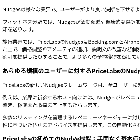
Nudgesは様々な業界で、ユーザーがより良い決断を下せ
フィットネス分野では、Nudgesが活動促進や健康的な選択
知を送ります。
旅行業界では、PriceLabsのNudgesはBooking.comと
た上で、価格調整やアメニティの追加、説明文の改善など個別の改善提
割引を提供したりすることで、より多くの予約獲得を促して
あらゆる規模のユーザーに対するPriceLabsのNud
PriceLabsの新しいNudgesフレームワークは、全
例えば、業界に新参するホスト向けには、Nudgesがレベ
導き、稼働率と収益の向上をもたらします。
多数のリスティングを管理するレベニューマネージャーに対し
性に基づいた個別のアドバイスを提供します。この自動化さ
PriceLabsの初めてのNudge機能：手間なく基本