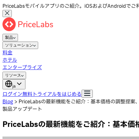
PriceLabsモバイルアプリのご紹介。iOSおよびAndroid
製品
ソリューション
料金
ホテル
エンタープライズ
リソース
ja
ログイン
無料トライアルをはじめる
Blog
>
PriceLabsの最新機能をご紹介：基本価格の調整
製品アップデート
PriceLabsの最新機能をご紹介：基