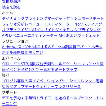
な推奨事項
続きを読む
ホーム
ダイナミックプライシング
マーケットダッシュボード
ポート
フォリオ分析
レベニューエスティメーターPro
リスティング
オプティマイザー
AIインサイト
ダイナミックプライシング
API
レベニューエスティメーター API およびウィジェット
ソリューション
Airbnbホスト
Vrboホスト
RVパーク
中期賃貸
アパートホテル
ホテル
連携機能
法人向け
無料ツール
グローバルSTR指数
収益予測ツール
バケーションレンタル関
連イベント
予約分析ツール
STRミートアップ
資料
ブログ
お客様の声
イノベーション
バケーションレンタル用語
集
製品アップデートウェビナー
プレスリリース
サポート
デモを予約する
無料トライアルを始める
ヘルプセンター
トレ
ーニング