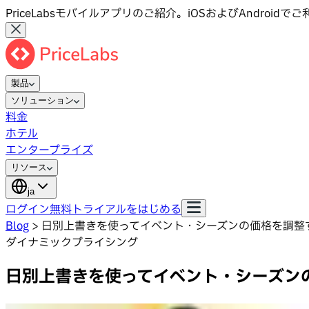
PriceLabsモバイルアプリのご紹介。iOSおよびAndroid
製品
ソリューション
料金
ホテル
エンタープライズ
リソース
ja
ログイン
無料トライアルをはじめる
Blog
>
日別上書きを使ってイベント・シーズンの価格を調整
ダイナミックプライシング
日別上書きを使ってイベント・シーズン