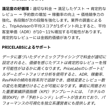
満足度の好循環：
適切な料金 → 満足したゲスト → 肯定的な
レビュー → 予約数の増加 → 稼働率の向上 → 価格競争力の
強化。各段階が次の段階を強化します。業界の調査による
と、TripAdvisorの平均スコアが1ポイント向上すると、平均
客室単価（ADR）が10〜11%増加する可能性があります。
肯定的なレビューには金銭的価値があります。
PRICELABSによるサポート
データに基づいたダイナミックプライシングで料金が適切に
設定されると、価値を感じたゲストは肯定的なレビューを残
す可能性がはるかに高くなります。PriceLabsのレポートビ
ルダーとポートフォリオ分析を使用すると、ADR、稼働率、
RevPARの傾向を時系列で追跡でき、価格変更とレビュー数
の変化を関連付けることが可能になります。事前に用意され
た重要業績評価指標（KPI）テンプレートには、「ホテルの
現状KPI」や「予約トレンド」レポートが含まれており、パ
フォーマンスの可視化を独立系運営者にも提供します。