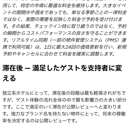
用して、特定の市場に最適な料金を維持します。大きなイベ
ントの期間中や週末であっても、単なる季節ごとの一律料金
ではなく、実際の需要を反映した料金で予約を受け付けま
す。その結果、チェックイン時に取り繕うのではなく、予約
の瞬間からコストパフォーマンスの良さを守ることができま
す。リアルタイム同期（一部の物件管理システム（PMS）連
携で利用可能）は、1日に最大24回の価格更新を行い、新規
予約やキャンセルに合わせて料金を確実に調整します。
滞在後 — 満足したゲストを支持者に変
える
独立系ホテルにとって、滞在後の段階は最も軽視されがちで
すが、ゲスト体験の流れ全体の中で最も影響力の大きい部分
です。ここで満足のいく滞在が公開レビューへと変わりま
す。強力なブランド名を持たない物件にとって、将来の稼働
率を決定するのは公開レビューです。