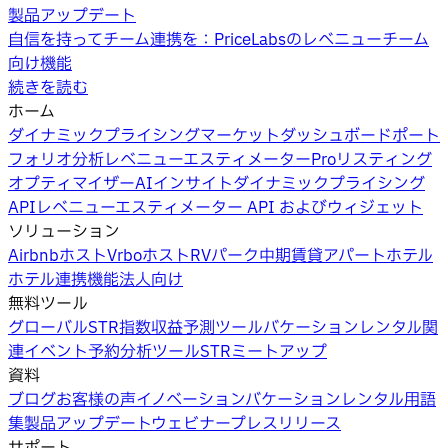
製品アップデート
自信を持ってチーム連携を：PriceLabsのレベニューチーム
向け機能
続きを読む
ホーム
ダイナミックプライシング
マーケットダッシュボード
ポート
フォリオ分析
レベニューエスティメーターPro
リスティング
オプティマイザー
AIインサイト
ダイナミックプライシング
API
レベニューエスティメーター API およびウィジェット
ソリューション
Airbnbホスト
Vrboホスト
RVパーク
中期賃貸
アパートホテル
ホテル
連携機能
法人向け
無料ツール
グローバルSTR指数
収益予測ツール
バケーションレンタル関
連イベント
予約分析ツール
STRミートアップ
資料
ブログ
お客様の声
イノベーション
バケーションレンタル用語
集
製品アップデートウェビナー
プレスリリース
サポート