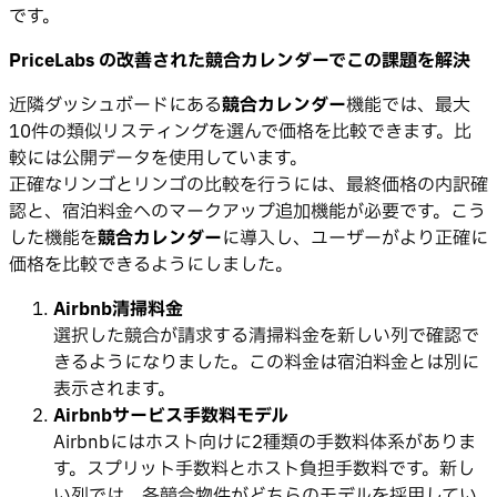
です。
PriceLabs の改善された競合カレンダーでこの課題を解決
近隣ダッシュボードにある
競合カレンダー
機能では、最大
10件の類似リスティングを選んで価格を比較できます。比
較には公開データを使用しています。
正確なリンゴとリンゴの比較を行うには、最終価格の内訳確
認と、宿泊料金へのマークアップ追加機能が必要です。こう
した機能を
競合カレンダー
に導入し、ユーザーがより正確に
価格を比較できるようにしました。
Airbnb清掃料金
選択した競合が請求する清掃料金を新しい列で確認で
きるようになりました。この料金は宿泊料金とは別に
表示されます。
Airbnbサービス手数料モデル
Airbnbにはホスト向けに2種類の手数料体系がありま
す。スプリット手数料とホスト負担手数料です。新し
い列では、各競合物件がどちらのモデルを採用してい