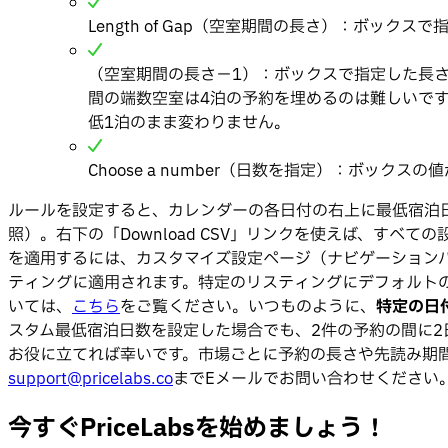
Length of Gap（空室期間の長さ）：ボ
（空室期間の長さ－1）：ボックスで指定した長さ
間の端数空室は4泊の予約を埋めるのは難しいで
低1泊のまま変わりません。
Choose a number（日数を指定）：ボッ
ルールを設定すると、カレンダーの各日付の右上に最低宿泊
照）。右下の「Download CSV」リンクを使えば、すべて
を適用するには、カスタマイズ設定ページ（ナビゲーションバー：Dyn
ティングに適用されます。特定のリスティングにデフォルト
いては、
こちら
をご覧ください。いつものように、
特定の日
スタム最低宿泊日数を設定した場合でも、2件の予約の間に
お役に立てれば幸いです。市場ごとに予約の長さや先読み期
support@pricelabs.co
までEメールでお問い合わせください
今すぐPriceLabsを始めましょう！