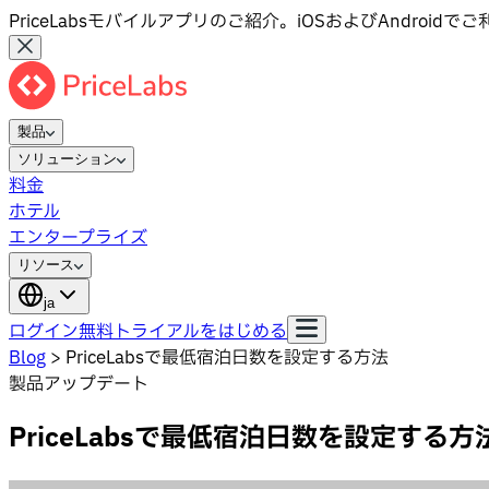
PriceLabsモバイルアプリのご紹介。iOSおよびAndroid
製品
ソリューション
料金
ホテル
エンタープライズ
リソース
ja
ログイン
無料トライアルをはじめる
Blog
>
PriceLabsで最低宿泊日数を設定する方法
製品アップデート
PriceLabsで最低宿泊日数を設定する方