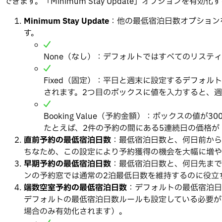
できます。「Minimum Stay Update」オプションを
Minimum Stay Update
：他の最低宿泊日数オプション
す。
None（なし）：デフォルトではすべてのリステ
Fixed（固定）：平日と週末に設定するデフォ
されます。2つ目のボックスに値を入力すると、
Booking Value（予約金額）：ボックスの
たとえば、2件の予約の間にある5連続日の価格が（1
直前予約の最低宿泊日数
：最低宿泊日数と、何日前から
ちなため、この設定により予約獲得の機会を大幅に増や
早期予約の最低宿泊日数
：最低宿泊日数と、何日先まで
ンの予約窓では通常の2泊最低日数を維持するのに役立
端数空室予約の最低宿泊日数
：デフォルトの最低宿泊日
デフォルトの最低宿泊日数ルールも設定している必要が
場合のみ有効化されます）。