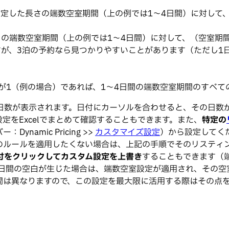
ックスで指定した長さの端数空室期間（上の例では1〜4日間）に対
の端数空室期間（上の例では1〜4日間）に対して、（空室期
すが、3泊の予約なら見つかりやすいことがあります（ただし1
クスの値が1（例の場合）であれば、1〜4日間の端数空室期間のすべ
日数が表示されます。日付にカーソルを合わせると、その日数
の設定をExcelでまとめて確認することもできます。また、
特定の
amic Pricing >>
カスタマイズ設定
）から設定してく
のルールを適用したくない場合は、上記の手順でそのリスティ
付をクリックしてカスタム設定を上書き
することもできます（
2日間の空白が生じた場合は、端数空室設定が適用され、その空
間は異なりますので、この設定を最大限に活用する際はその点
。