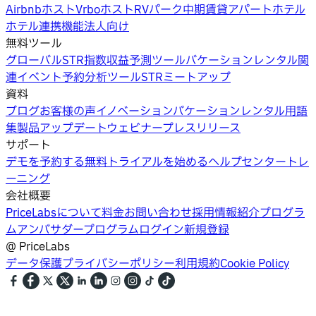
Airbnbホスト
Vrboホスト
RVパーク
中期賃貸
アパートホテル
ホテル
連携機能
法人向け
無料ツール
グローバルSTR指数
収益予測ツール
バケーションレンタル関
連イベント
予約分析ツール
STRミートアップ
資料
ブログ
お客様の声
イノベーション
バケーションレンタル用語
集
製品アップデートウェビナー
プレスリリース
サポート
デモを予約する
無料トライアルを始める
ヘルプセンター
トレ
ーニング
会社概要
PriceLabsについて
料金
お問い合わせ
採用情報
紹介プログラ
ム
アンバサダープログラム
ログイン
新規登録
@
PriceLabs
データ保護
プライバシーポリシー
利用規約
Cookie Policy