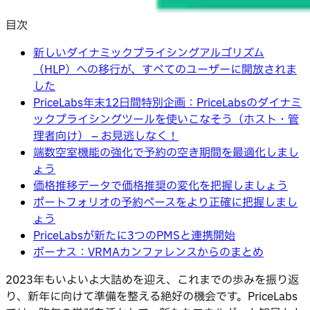
目次
新しいダイナミックプライシングアルゴリズム
（HLP）への移行が、すべてのユーザーに開放されま
した
PriceLabs年末12日間特別企画：PriceLabsのダイナミ
ックプライシングツールを使いこなそう（ホスト・管
理者向け） – お見逃しなく！
端数空室機能の強化で予約の空き期間を最適化しまし
ょう
価格推移データで価格推奨の変化を把握しましょう
ポートフォリオの予約ペースをより正確に把握しまし
ょう
PriceLabsが新たに3つのPMSと連携開始
ボーナス：VRMAカンファレンスからのまとめ
2023年もいよいよ大詰めを迎え、これまでの歩みを振り返
り、新年に向けて準備を整える絶好の機会です。PriceLabs