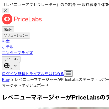
「レベニューアクセラレーター」のご紹介 ― 収益戦略全体を
製品
ソリューション
料金
ホテル
エンタープライズ
リソース
ja
ログイン
無料トライアルをはじめる
Blog
>
レベニューマネージャーがPriceLabsのデータ・レ
マーケットダッシュボード
レベニューマネージャーがPriceLab