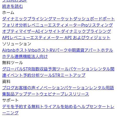
プロ向けSOP
続きを読む
ホーム
ダイナミックプライシング
マーケットダッシュボード
ポート
フォリオ分析
レベニューエスティメーターPro
リスティング
オプティマイザー
AIインサイト
ダイナミックプライシング
API
レベニューエスティメーター API およびウィジェット
ソリューション
Airbnbホスト
Vrboホスト
RVパーク
中期賃貸
アパートホテル
ホテル
連携機能
法人向け
無料ツール
グローバルSTR指数
収益予測ツール
バケーションレンタル関
連イベント
予約分析ツール
STRミートアップ
資料
ブログ
お客様の声
イノベーション
バケーションレンタル用語
集
製品アップデートウェビナー
プレスリリース
サポート
デモを予約する
無料トライアルを始める
ヘルプセンター
トレ
ーニング