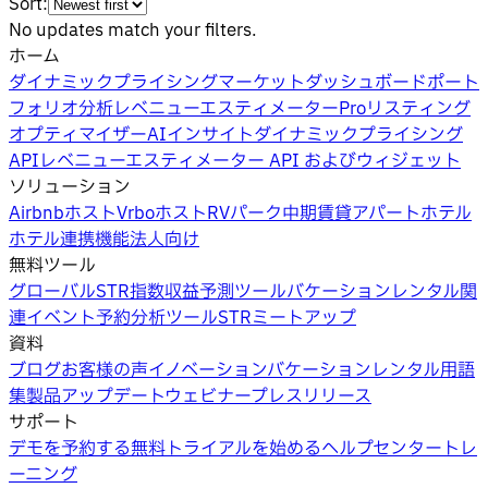
Sort:
No updates match your filters.
ホーム
ダイナミックプライシング
マーケットダッシュボード
ポート
フォリオ分析
レベニューエスティメーターPro
リスティング
オプティマイザー
AIインサイト
ダイナミックプライシング
API
レベニューエスティメーター API およびウィジェット
ソリューション
Airbnbホスト
Vrboホスト
RVパーク
中期賃貸
アパートホテル
ホテル
連携機能
法人向け
無料ツール
グローバルSTR指数
収益予測ツール
バケーションレンタル関
連イベント
予約分析ツール
STRミートアップ
資料
ブログ
お客様の声
イノベーション
バケーションレンタル用語
集
製品アップデートウェビナー
プレスリリース
サポート
デモを予約する
無料トライアルを始める
ヘルプセンター
トレ
ーニング