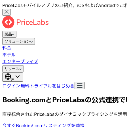
PriceLabsモバイルアプリのご紹介。iOSおよびAndroid
製品
ソリューション
料金
ホテル
エンタープライズ
リソース
ja
ログイン
無料トライアルをはじめる
Booking.comとPriceLabsの公式連
直接統合されたPriceLabsのダイナミックプライシングを活用
今すぐBooking.comリスティングを連携