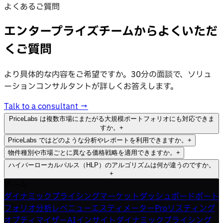
よくあるご質問
エンタープライズチームからよくいただ
くご質問
より具体的な内容をご希望ですか。30分の面談で、ソリュ
ーションコンサルタントが詳しくお答えします。
Talk to a consultant →
PriceLabs は複数市場にまたがる大規模ポートフォリオにも対応できま
すか。
+
PriceLabs ではどのような分析やレポートを利用できますか。
+
はい。PriceLabs は100件から数千件のリスティングを管理
物件種別や市場ごとに異なる価格戦略を適用できますか。
+
する大規模な物件管理者向けに設計されています。ポートフ
PriceLabs では、ポートフォリオ単位とリスティング単位の
ハイパーローカルパルス（HLP）のアルゴリズムは何が違うのですか。
ォリオ単位の制御、グループ分けの機能、市場や物件種別を
分析をご利用いただけます。予約ペースレポート、予測と目
はい。グループとサブグループでポートフォリオを構成でき
+
またいで使える拡張性のある自動化をご利用いただけます。
標設定にも対応します。競合との比較や、自由に組めるダッ
ます。市場やセグメントごとに独自のルールを適用し、全体
ホーム
ハイパーローカルパルス（HLP）は、リアルタイムの需要、
シュボードもご用意しています。オーナーにそのまま渡せる
を一元的に把握したまま季節性の調整を自動化いただけま
ダイナミックプライシング
マーケットダッシュボード
ポート
競合の動き、予約の傾向を市場単位の細かさで分析します。
ホワイトラベルのレポートも作成できます。
す。
フォリオ分析
レベニューエスティメーターPro
リスティング
これにより、大規模ポートフォリオでも市場の動きに沿った
オプティマイザー
AIインサイト
ダイナミックプライシング