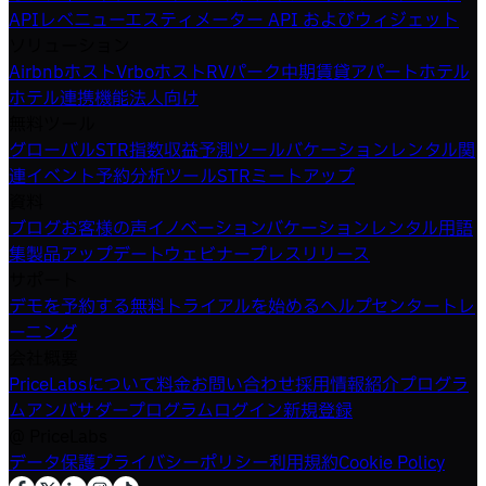
精度の高い価格設定が可能になります。
API
レベニューエスティメーター API およびウィジェット
ソリューション
Airbnbホスト
Vrboホスト
RVパーク
中期賃貸
アパートホテル
ホテル
連携機能
法人向け
無料ツール
グローバルSTR指数
収益予測ツール
バケーションレンタル関
連イベント
予約分析ツール
STRミートアップ
資料
ブログ
お客様の声
イノベーション
バケーションレンタル用語
集
製品アップデートウェビナー
プレスリリース
サポート
デモを予約する
無料トライアルを始める
ヘルプセンター
トレ
ーニング
会社概要
PriceLabsについて
料金
お問い合わせ
採用情報
紹介プログラ
ム
アンバサダープログラム
ログイン
新規登録
@
PriceLabs
データ保護
プライバシーポリシー
利用規約
Cookie Policy